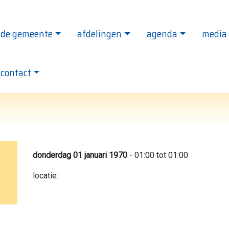
de gemeente
afdelingen
agenda
media
le Evangelie Gemeente Het Kruispunt - ga naar de
contact
donderdag 01 januari 1970
- 01:00 tot 01:00
locatie: