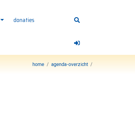
donaties
 homepage
home
agenda-overzicht