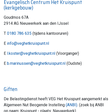
Evangelisch Centrum Het Kruispunt
(kerkgebouw)
Goudmos 67A
2914 AG Nieuwerkerk aan den IJssel
T
0180 786 635
(tijdens kantooruren)
E
info@veghetkruispunt.nl
E
l.koster@veghetkruispunt.nl
(Voorganger)
E
b.marinussen@veghetkruispunt.nl
(Oudste)
Giften
De Belastingdienst heeft VEG Het Kruispunt aangemerkt als
Algemeen Nut Beogende Instelling
(ANBI)
. (zoek bij ANBI
op naam: Kruispunt - plaats: Nieuwerkerk)