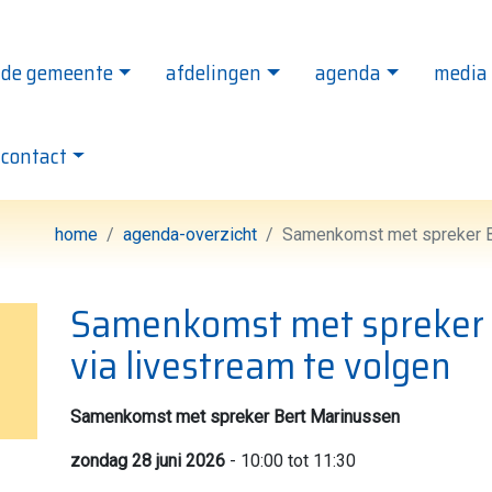
de gemeente
afdelingen
agenda
media
le Evangelie Gemeente Het Kruispunt - ga naar de
contact
home
agenda-overzicht
Samenkomst met spreker Be
Samenkomst met spreker 
via livestream te volgen
Samenkomst met spreker Bert Marinussen
zondag 28 juni 2026
- 10:00 tot 11:30