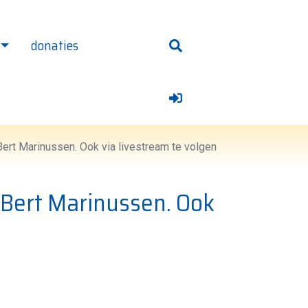
donaties
 homepage
rt Marinussen. Ook via livestream te volgen
Bert Marinussen. Ook